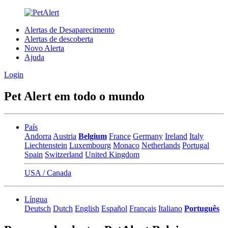
Alertas de Desaparecimento
Alertas de descoberta
Novo Alerta
Ajuda
Login
Pet Alert em todo o mundo
País
Andorra
Austria
Belgium
France
Germany
Ireland
Italy
Liechtenstein
Luxembourg
Monaco
Netherlands
Portugal
Spain
Switzerland
United Kingdom
USA / Canada
Língua
Deutsch
Dutch
English
Español
Français
Italiano
Português