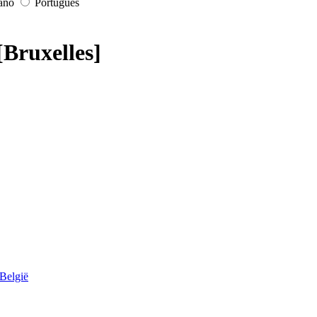
iano
Português
[Bruxelles]