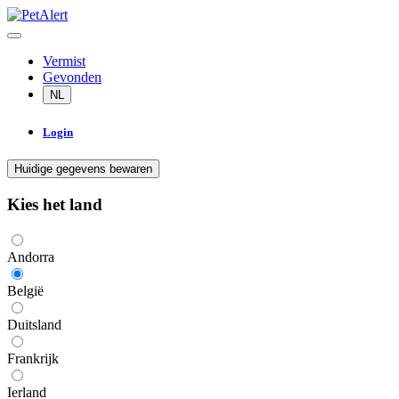
Vermist
Gevonden
NL
Login
Huidige gegevens bewaren
Kies het land
Andorra
België
Duitsland
Frankrijk
Ierland