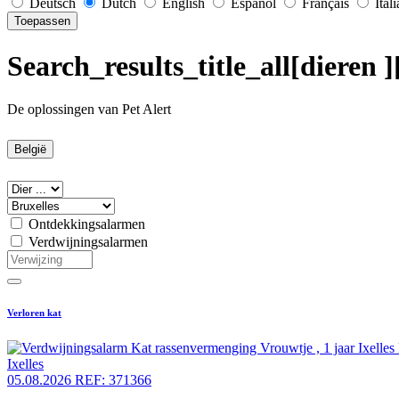
Deutsch
Dutch
English
Español
Français
Ital
Toepassen
Search_results_title_all[dieren ]
De oplossingen van Pet Alert
België
Ontdekkingsalarmen
Verdwijningsalarmen
Verloren kat
Ixelles
05.08.2026
REF: 371366