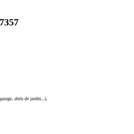
57357
arage, abris de jardin...).