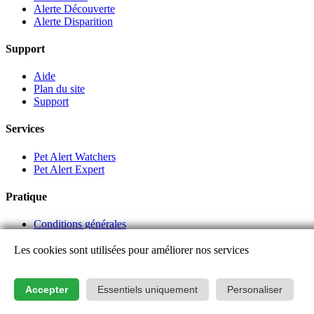
Alerte Découverte
Alerte Disparition
Support
Aide
Plan du site
Support
Services
Pet Alert Watchers
Pet Alert Expert
Pratique
Conditions générales
Liens partenaires
Les cookies sont utilisées pour améliorer nos services
Login
Accepter
Essentiels uniquement
Personaliser
2015 - 2026, Pet Alert est une marque déposée - Le réseau officiel de recherche d